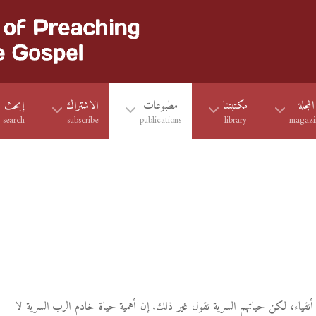
المجلة
مكتبتنا
مطبوعات
الاشتراك
إبحث
search
subscribe
publications
library
magazi
 أتقياء، لكن حياتهم السرية تقول غير ذلك. إن أهمية حياة خادم الرب السرية لا