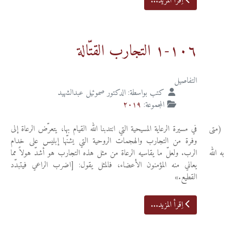
اِقرأ المزيد...
١٠٦-١ التجارب القتّالة
التفاصيل
كتب بواسطة:
الدكتور صموئيل عبدالشهيد
المجموعة:
٢٠١٩
 (متى
في مسيرة الرعاية المسيحية التي انتدبنا الله القيام بها، يتعرّض الرعاة إلى
وفرة من التجارب والهجمات الروحية التي يشنّها إبليس على خدام
ه الله
الرب. ولعلّ ما يقاسيه الرعاة من مثل هذه التجارب هو أشدّ هولاً مما
يعاني منه المؤمنون الأعضاء، فالمثل يقول: [اضرب الراعي فيتبدّد
القطيع.»
اِقرأ المزيد...