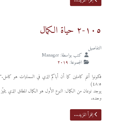
اِقرأ المزيد...
١٠٥-٢ حياة الكمال
التفاصيل
كتب بواسطة:
Manager
المجموعة:
٢٠١٩
فكونوا أنتم كاملين كما أن أباكم الذي في السماوات هو كامل."
٤٨:٥)
يوجد نوعان من الكمال: النوع الأول هو الكمال المطلق الذي يتميّز ب
وحده.
اِقرأ المزيد...