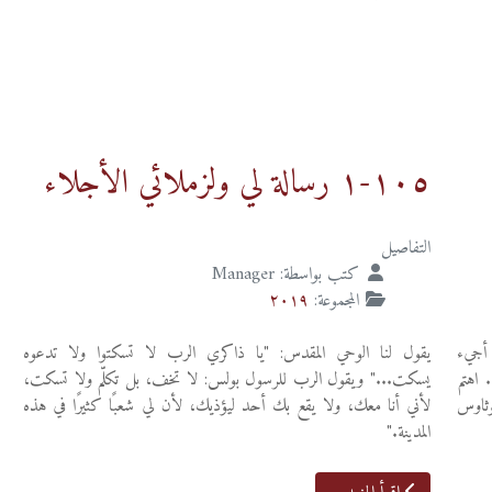
١٠٥-١ رسالة لي ولزملائي الأجلاء
التفاصيل
كتب بواسطة:
Manager
المجموعة:
٢٠١٩
 أجيء
يقول لنا الوحي المقدس: "يا ذاكري الرب لا تسكتوا ولا تدعوه
 اهتم
يسكت..." ويقول الرب للرسول بولس: لا تخف، بل تكلّم ولا تسكت،
ثاوس
لأني أنا معك، ولا يقع بك أحد ليؤذيك، لأن لي شعبًا كثيرًا في هذه
المدينة."