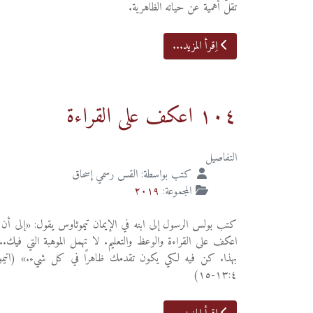
تقلّ أهمية عن حياته الظاهرية.
اِقرأ المزيد...
١٠٤ اعكف على القراءة
التفاصيل
كتب بواسطة:
القس رسمي إسحاق
المجموعة:
٢٠١٩
كتب بولس الرسول إلى ابنه في الإيمان تيموثاوس يقول: «إلى أن
اعكف على القراءة والوعظ والتعليم. لا تهمل الموهبة التي فيك...
بهذا. كن فيه لكي يكون تقدمك ظاهرًا في كل شيء.» (اتيمو
١٣:٤-١٥)