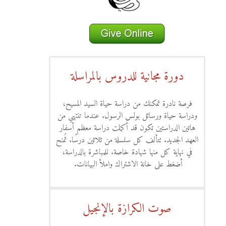
دورة مجانية للدروس بالمراسلة
فرصة نادرة تمكنك من دراسة حياة السيد المسيح،
ودراسة حياة ورسائل بولس الرسول. عندما تنتهي من
هاتين الدراستين تكون قد أكملت دراسة معظم أسفار
العهد الجديد. تتألف كل سلسلة من ثلاثين درسًا. تُمنح
في نهاية كل منها شهادة خاصة. للمباشرة بالدراسة،
أضغط على خانة الاشتراك واملأ البيانات.
صوت الكرازة بالإنجيل