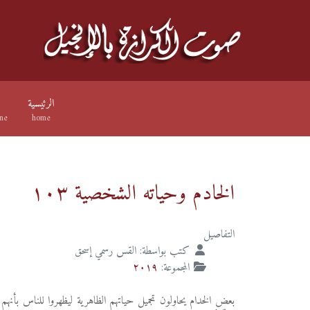
الرئيسية
ne
home
الخادم وحياته الشخصية ١٠٣
التفاصيل
كتب بواسطة:
القس رسمي إسحق
المجموعة:
٢٠١٩
بعض الخدام يحاولون تجميل حياتهم الظاهرية ليظهروا للناس بأنهم