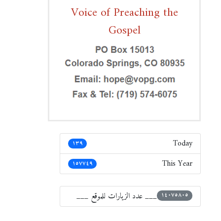
Voice of Preaching the
Gospel
Today
١٣٩
This Year
١٥٧٧٤٩
___ عدد الزيارات للموقع ___
١٤٠٧٥٨٠٥