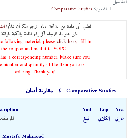
التفاصيل
المجموعة:
Comparative Studies
لطلب أي مادة من اللائحة أدناه نرجو منكم أن تملأوا
الق
الرجاء ذكر رقم المادة والكمية المرفقة وشكراً.
الى عنواننا.
e following material, please
click here
, fill-in
the coupon and mail it to VOPG.
 has a corresponding number. Make sure you
he number and quantity of the item you are
ordering. Thank you!
Comparative Studies
- ٤ -
مقارنة أديان
cription
Amt
Eng
Ara
عربي
إنكليزي
المبلغ
المواصفا
. Mustafa Mahmoud