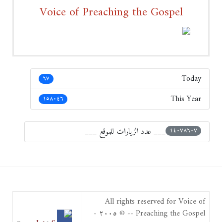
Voice of Preaching the Gospel
Today
٦٧
This Year
١٥٨٠٤٦
___ عدد الزيارات للموقع ___
١٤٠٧٨٦٠٧
All rights reserved for Voice of
Preaching the Gospel -- © ٢٠٠٥ -