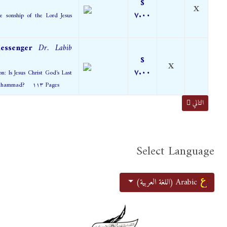
$
X
٧.٠٠
ue sonship of the Lord Jesus
Messenger
Dr. Labib
$
X
٧.٠٠
on: Is Jesus Christ God's Last
Messenger, or is it Muhammad? ١١٣ Pages
المقال التالي: مقارنة أديان - ٣
التالي
Select Language
اختر لغتك
Arabic (اللغة العربية)