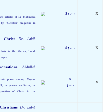
l
$٢.٠٠
X
two articles of Dr Mahmoud
 by "October" magazine in
t Christ
Dr. Labib
$٢.٠٠
X
rist in the Qur'an, Torah
 the Gospel. ٢٥ Pages
versations
Abdullah
$
 took place among Muslim
X
٤.٠٠
ll, the general mediator, the
position of Christ in the
 Christians
Dr. Labib