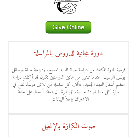
دورة مجانية للدروس بالمراسلة
فرصة نادرة تمكنك من دراسة حياة السيد المسيح، ودراسة حياة ورسائل
بولس الرسول. عندما تنتهي من هاتين الدراستين تكون قد أكملت دراسة
معظم أسفار العهد الجديد. تتألف كل سلسلة من ثلاثين درسًا. تُمنح في
نهاية كل منها شهادة خاصة. للمباشرة بالدراسة، أضغط على خانة
الاشتراك واملأ البيانات.
صوت الكرازة بالإنجيل