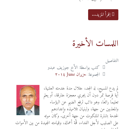
اِقرأ المزيد...
اللمسات الأخيرة
التفاصيل
كتب بواسطة:
الأخ جوزيف عبدو
المجموعة:
حزيران June ٢٠١٤
لم يدع المسيح، له المجد، خلال مدة خدمته العلنية،
أية فرصة تمرّ دون أن يجري معجزة خارقة، أو يعلم
تعليمًا رائعًا، وهو دائب لرفع الضيم عن البؤساء
والمعذبين من جهة، ولبنيان تلاميذه وإعدادهم
لخدمة بشارة الملكوت من جهة أخرى. وكان موته
على الصليب لأجل الفداء، قمّة أعماله، وقيامته المجيدة من بين الأموات