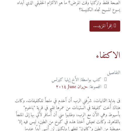
الصحة فقط وتركتها وقت المرض؟ ما هو الالتزام الحقيقي الذي أبداه
يسوع المسيح تجاه الكنيسة؟
اِقرأ المزيد...
الاكتفاء
التفاصيل
كتب بواسطة:
الأخ إيليا كيرلس
المجموعة:
حزيران June ٢٠١٤
فى بداية الثمانيات، شرَّفني الرب أن أخدم في ملجأ للكفيفات. وكانت
هناك أخت كفيفة في الستينات من عمرها تقيم في قرية "باخوم"
بأسيوط وهي الآن مع الرب، وطلبوا مني أن أُسافر لآتي بها إلى الملجأ
بالقاهرة. وكانت تعيش أختنا هذه في كوخ من الطين، ليس فيه إلا
مصطبة من الطين و"كانون" للطهي! ولكنني لن أنسى أبدًا عندما