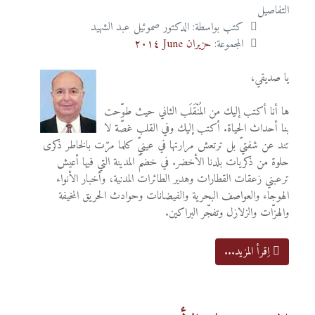
التفاصيل
كتب بواسطة:
الدكتور صموئيل عبد الشهيد
المجموعة:
حزيران June ٢٠١٤
يا صديقي،
ها أنا أكتب إليك من المُنْقَلَب الثاني حيث طوّحت
بنا أحداث الحياة. أكتب إليك وفي القلب غصّة لا
تند عن شفتيّ بل ترتعش مرارتها في عينيّ كلما مرّت بالخاطر ذكرى
حلوة من ذكريات بلدنا الأخضر. في خضمّ المدينة التي فيها أعيش
ترعبني زعقات القطارات وهدير الطائرات المدنية، وأخبار الأنواء
الهوجاء والعواصف البحرية والفيضانات وحوادث الحريق المخيفة
والهزّات والزلازل وتفجّر البراكين.
اِقرأ المزيد...