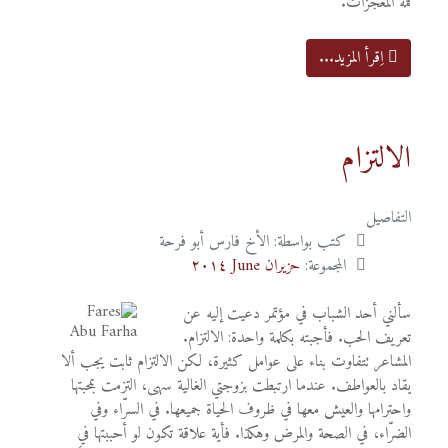
قمة المعجزات.
اِقرأ المزيد...
الالتزام
التفاصيل
كتب بواسطة:
الأخ فارس أبو فرحة
المجموعة:
حزيران June ٢٠١٤
سألني أحد الشباب في مؤتمر دعيت إليه عن
تعريف الحب. فأجبته بكلمة واحدة: الالتزام.
المشاعر تتفاوت بناء على عوامل كثيرة، لكن الالتزام ثابت يجب ألا
يقاد بالعواطف. عندما ارتبطت بزوجتي الغالية سهى، التزمت بمحبتها
واحترامها والعيش معها في ظروف الحياة جميعها. في السرّاء وفي
الضرّاء، في الصحة والمرض وهكذا. فأية علاقة تكون لو أحببتها في