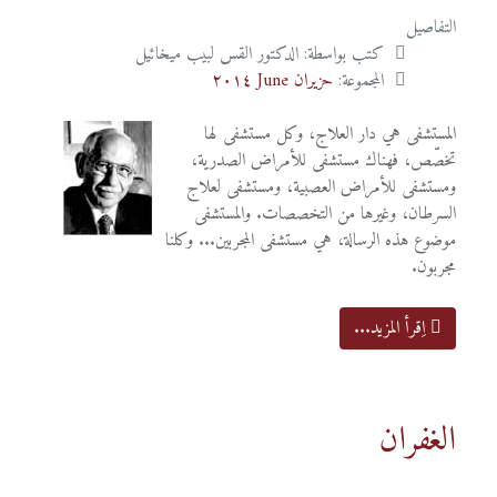
التفاصيل
كتب بواسطة:
الدكتور القس لبيب ميخائيل
المجموعة:
حزيران June ٢٠١٤
المستشفى هي دار العلاج، وكل مستشفى لها
تخصّص، فهناك مستشفى للأمراض الصدرية،
ومستشفى للأمراض العصبية، ومستشفى لعلاج
السرطان، وغيرها من التخصصات. والمستشفى
موضوع هذه الرسالة، هي مستشفى المجربين... وكلنا
مجربون.
اِقرأ المزيد...
الغفران