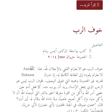
اِقرأ المزيد...
خوف الرب
التفاصيل
كتب بواسطة:
الدكتور أنيس بهنام
المجموعة:
حزيران June ٢٠١٤
خوف الرب هو الاحترام القلبي والإجلال لله. هذا
الاحترام يقودنا إلى الطاعة الكاملة له، إذ ندرك
قدرته غير المحدودة ومحبته التي تفوق الوصف. فخوف الرب ليس هو
الرعب الذي يجعل الإنسان يريد أن يهرب منه، كما فعل آدم حين
عصى أمر الله وأكل من شجرة معرفة الخير والشر التي أوصاه الله أن لا
يأكل منها. وإذ أكل أصبح عاصيًا، ولما ناداه الله وقال له: أين أنت؟
قال: "سمعت صوتك في الجنة فخشيت (أي خفت) لأني عريان
فاختبأت" (تكوين ١٠:٣).