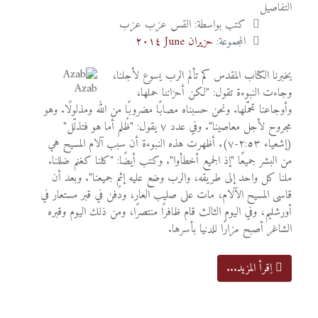
التفاصيل
كتب بواسطة:
القس عزب عزب
المجموعة:
حزيران June ٢٠١٤
يخبرنا الكتاب المقدس كم تألم الرب يسوع لأجلنا،
وجاءت النبوءة تقول: "لكن أحزاننا حملها،
وأوجاعنا تحمّلها. ونحن حسبناه مصابًا مضروبًا من الله ومذلولًا. وهو
مجروح لأجل معاصينا". وفي عدد ٧ يقول: "ظُلم أما هو فتذلّل"
(إشعياء ٢:٥٣-٧). أظهرت هذه النبوءة أن سبب آلام المسيح هي
من البشر جميعًا "إذ الجميع أخطأوا". وكتب أيضًا: "كلنا كغنم ضللنا.
ملنا كل واحد إلى طريقه، والرب وضع عليه إثم جميعنا". وبعد أن
قاسى المسيح الآلام، مات على صليب العار، ودُفن في قبر مستعار في
أورشليم، وفي اليوم الثالث قام ظافرًا منتصرًا، ومن ذلك اليوم وقبره
الشاغر أصبح مزارًا للدنيا بأسرها.
اِقرأ المزيد...