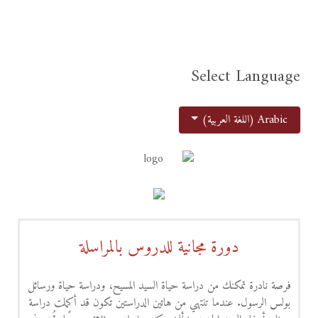
Select Language
اختر لغتك
Arabic (اللغة العربية)
دورة مجانية للدروس بالمراسلة
فرصة نادرة تمكنك من دراسة حياة السيد المسيح، ودراسة حياة ورسائل
بولس الرسول. عندما تنتهي من هاتين الدراستين تكون قد أكملت دراسة