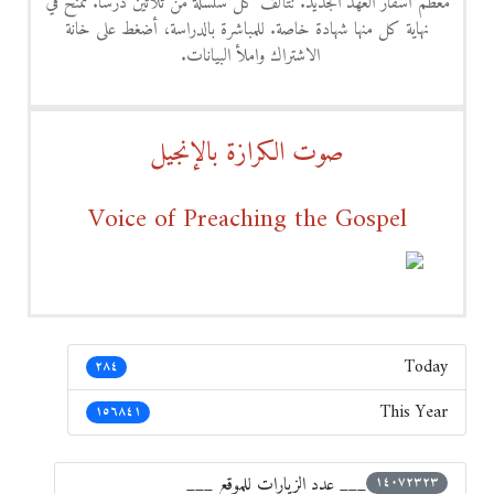
معظم أسفار العهد الجديد. تتألف كل سلسلة من ثلاثين درسًا. تُمنح في
نهاية كل منها شهادة خاصة. للمباشرة بالدراسة، أضغط على خانة
الاشتراك واملأ البيانات.
صوت الكرازة بالإنجيل
Voice of Preaching the Gospel
Today
٢٨٤
This Year
١٥٦٨٤١
___ عدد الزيارات للموقع ___
١٤٠٧٢٣٢٣