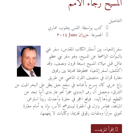
المسيح رجاء الأمم
التفاصيل
كتب بواسطة:
القس يعقوب عماري
المجموعة:
حزيران June ٢٠١٤
سفر إشعياء، بين أسفار الكتاب المقدس، سفر غني
بالنبوّات الواضحة عن المسيح. وهو سفر نبي عظيم
عاش قبل ميلاد المسيح بسبعة قرون ونصف. وقد
اكتُشِف لسفر إشعياء مخطوطة قديمة بين رقوق
مغارة قمران في منتصف القرن الماضي عن طريق
راعٍ عربي كان يسرح بأغنامه في سفح جبل يطل على البحر الميت من
الشرق، وحصل أن رمى البدوي حجرًا نحو عنز بدى أنها تبعد عن
القطيع ليردّها إليه، فوقع الحجر في حفرة وأحدث رنينًا استرعى
انتباهه، فغامر ونزل في الحفرة ليستوضح الأمر، وإذ به أمام مغارة
تحوي جرارًا وملفات رقوق قديمة، وكتابات لا يفهمها.
اِقرأ المزيد...