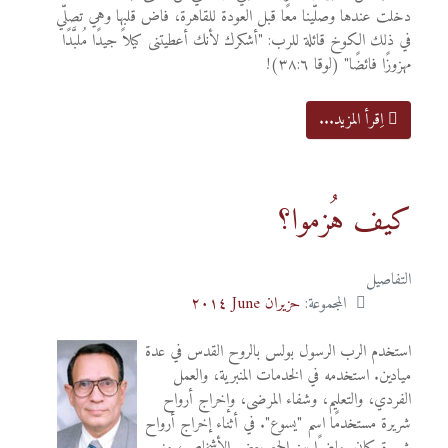
دخلت عندها وصلّينا معًا قبل العودة للقاهرة، فاض قلبها وهي تصلّي
في ذلك الكوخ قائلة للرب: "أشكرك لأنك أعطيتنى كيلاً جيدًا مُلبَّدًا
مهزوزًا فائضًا" (لوقا ٣٨:٦)!
اِقرأ المزيد...
كيف هُزموا؟
التفاصيل
المجموعة:
حزيران June ٢٠١٤
استخدم الرب الرسول بولس بالروح القدس في عدة
ميادين. استخدمه في الخدمات المنبرية، والعمل
الفردي، والتعليم، وشفاء المرضى، وإخراج أرواح
شريرة مستخدمًا اسم "يسوع". في أثناء إخراج أرواح