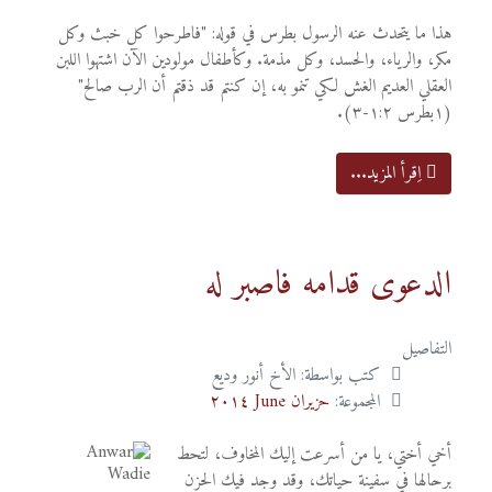
هذا ما يتحدث عنه الرسول بطرس في قوله: "فاطرحوا كل خبث وكل
مكر، والرياء، والحسد، وكل مذمة. وكأطفال مولودين الآن اشتهوا اللبن
العقلي العديم الغش لكي تنمو به، إن كنتم قد ذقتم أن الرب صالح"
(١بطرس ١:٢-٣).
اِقرأ المزيد...
الدعوى قدامه فاصبر له
التفاصيل
كتب بواسطة:
الأخ أنور وديع
المجموعة:
حزيران June ٢٠١٤
أخي أختي، يا من أسرعت إليك المخاوف، لتحط
برحالها في سفينة حياتك، وقد وجد فيك الحزن