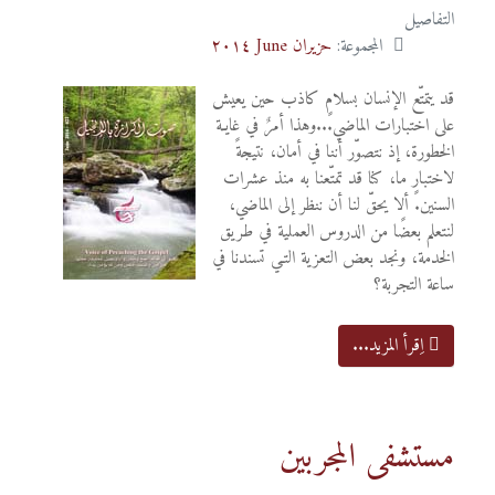
التفاصيل
المجموعة:
حزيران June ٢٠١٤
قد يتمتّع الإنسان بسلامٍ كاذب حين يعيش
على اختبارات الماضي...وهذا أمرٌ في غايـة
الخطورة، إذ نتصوّر أننا في أمان، نتيجةً
لاختبارٍ ما، كنا قد تمتّعنا به منذ عشرات
السنين. ألا يحقّ لنا أن ننظر إلى الماضي،
لنتعلم بعضًا من الدروس العملية في طريق
الخدمة، ونجد بعض التعزية التـي تسندنا في
ساعة التجربة؟
اِقرأ المزيد...
مستشفى المجربين