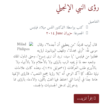
رؤى النبي الإنجيلي
التفاصيل
كتب بواسطة:
االدكتور القس ميلاد فيلبس
المجموعة:
حزيران June ٢٠١٤
قال أيوب قديمًا: "من يعطيني أن أجده؟"، وقال
موسى لله: "أرني مجدك"، وتلهّف اليونانيون لرؤيته
فطلبوا من فيلبس: "يا سيد، نريد أن نرى يسوع". وحتى شاول الملك
وشعبه معه لما لم يجبه الرب بالرؤى ولا بالأحلام ولا بالأنبياء ولا
بالأوريم طلب العرّافات (١صموئيل ١:٢٨). وهذه كانت علامات
نهاية ملكه. كما أكد الوحي أنه "بلا رؤية يجمح الشعب"، فالرؤى الإلهية
هامة جدًا في أيامنا التي اختلط فيها الغث بالثمين، والادعاء بالرؤى مما
يدعو إلى تدخل الجسديات والجسد.
اِقرأ المزيد...