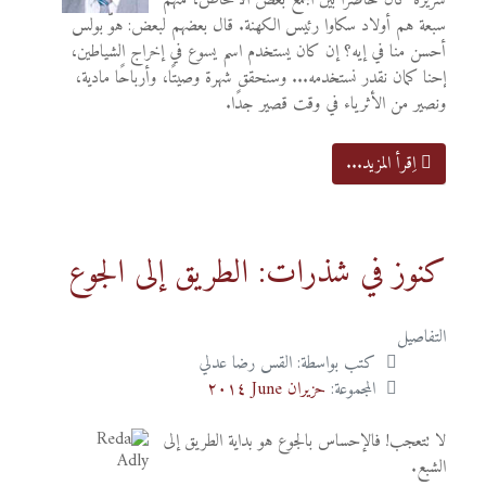
شريرة كان حاضرًا بين الجمع بعض الأشخاص، منهم
سبعة هم أولاد سكاوا رئيس الكهنة. قال بعضهم لبعض: هوّ بولس
أحسن منا في إيه؟ إن كان يستخدم اسم يسوع في إخراج الشياطين،
إحنا كمان نقدر نستخدمه... وسنحقق شهرة وصيتًا، وأرباحًا مادية،
ونصير من الأثرياء في وقت قصير جدًا.
اِقرأ المزيد...
كنوز في شذرات: الطريق إلى الجوع
التفاصيل
كتب بواسطة:
القس رضا عدلي
المجموعة:
حزيران June ٢٠١٤
لا تتعجب! فالإحساس بالجوع هو بداية الطريق إلى
الشبع.