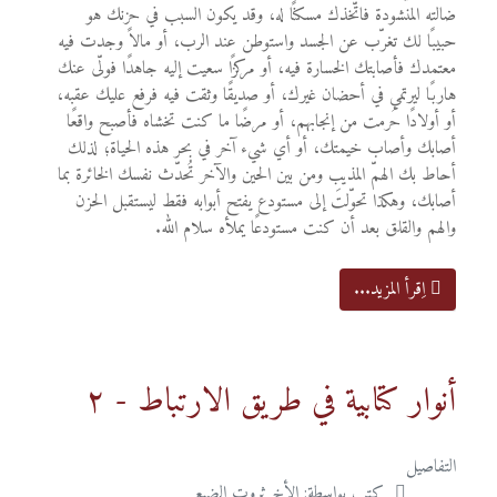
ضالته المنشودة فاتّخذك مسكنًا له، وقد يكون السبب في حزنك هو
حبيبًا لك تغرّب عن الجسد واستوطن عند الرب، أو مالاً وجدت فيه
معتمدك فأصابتك الخسارة فيه، أو مركزًا سعيت إليه جاهدًا فولّى عنك
هاربًا ليرتمي في أحضان غيرك، أو صديقًا وثقت فيه فرفع عليك عقبه،
أو أولادًا حُرمت من إنجابهم، أو مرضًا ما كنت تخشاه فأصبح واقعًا
أصابك وأصاب خيمتك، أو أي شيء آخر في بحر هذه الحياة؛ لذلك
أحاط بك الهمّ المذيب ومن بين الحين والآخر تُحدّث نفسك الخائرة بما
أصابك، وهكذا تحوّلتَ إلى مستودع يفتح أبوابه فقط ليستقبل الحزن
والهم والقلق بعد أن كنت مستودعًا يملأه سلام الله.
اِقرأ المزيد...
أنوار كتابية في طريق الارتباط - ٢
التفاصيل
كتب بواسطة:
الأخ ثروت الضبع