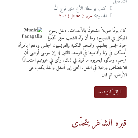
التفاصيل
كتب بواسطة:
الأخ منير فرج الله
المجموعة:
حزيران June ٢٠١٤
كان يومًا طويلاً مشحونًا بالأحداث
.
دخل يسوع
الهيكل في الصباح، وما أن رآه الشعب حتى تجمّعوا
حوله فجلس يعلمهم
.
واقتحم الكتبة والفريسيون المجلس ودفعوا بامرأة
أُمسكت في زنا وأقاموها في الوسط قائلين له
:
إن موسى أوصى أن
تُرجم، وسألوه ليجربوه ما قوله في ذلك
.
رأى في عيونهم استعدادًا
للانقضاض ورغبة في القتل
.
انحنى إلى أسفل وأخذ يكتب على
الأرض
.
ثم قال
:
اِقرأ المزيد...
قبره الشاغر يتحدّى