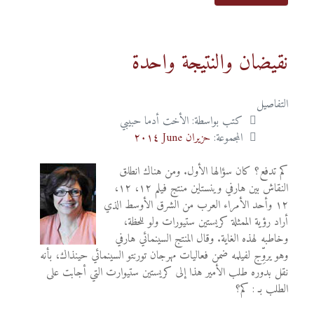
نقيضان والنتيجة واحدة
التفاصيل
كتب بواسطة:
الأخت أدما حبيبي
المجموعة:
حزيران June ٢٠١٤
كم تدفع؟ كان سؤالها الأول. ومن هناك انطلق
النقاش بين هارفي وينستاين منتج فيلم ١٢، ١٢،
١٢ وأحد الأمراء العرب من الشرق الأوسط الذي
أراد رؤية الممثلة كريستين ستيورات ولو للحظة،
وخاطبه لهذه الغاية. وقال المنتج السينمائي هارفي
وهو يروِّج لفيلمه ضمن فعاليات مهرجان تورنتو السينمائي حينذاك، بأنه
نقل بدوره طلب الأمير هذا إلى كريستين ستيوارت التي أجابت على
الطلب بـ : كم؟