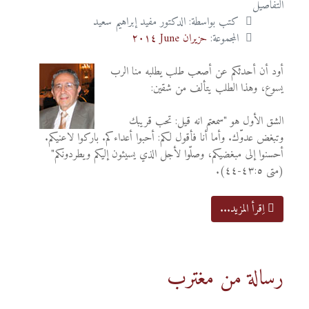
التفاصيل
كتب بواسطة:
الدكتور مفيد إبراهيم سعيد
المجموعة:
حزيران June ٢٠١٤
أود أن أحدثكم عن أصعب طلب يطلبه منا الرب
يسوع، وهذا الطلب يتألف من شقين:
الشق الأول هو "سمعتم انه قيل: تحب قريبك
وتبغض عدوّك. وأما أنا فأقول لكم: أحبوا أعداءكم. باركوا لاعنيكم.
أحسنوا إلى مبغضيكم، وصلّوا لأجل الذي يسيئون إليكم ويطردونكم"
(متى ٤٣:٥-٤٤).
اِقرأ المزيد...
رسالة من مغترب