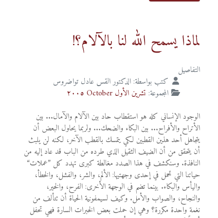
لماذا يسمح الله لنا بالآلام؟!
التفاصيل
كتب بواسطة:
الدكتور القس عادل تواضروس
المجموعة:
تشرين الأول October ٢٠٠٥
الوجود الإنساني كله هو استقطاب حاد بين الآلام والآمال... بين
الأتراح والأفراح... بين البكاء والضحك... ولربما يحاول البعض أن
يتجاهل أحد هذين القطبين لكي يتمسك بالقطب الآخر، لكنه لن يلبث
أن يتحقق من أن الضيف الثقيل الذي طرده من الباب قد عاد إليه من
النافذة. وسنكشف في هذا الصدد مغالطة كبرى تهدد كل ”عملات“
حياتنا التي تحمل في إحدى وجهتيها: الألم، والشر، والفشل، والخطأ،
واليأس والبكاء. بينما تضم في الوجهة الأخرى: الفرح، والخير،
والنجاح، والصواب والأمل. وكيف لسيمفونية الحياة أن تتألف من
نغمة واحدة مكررة؟ وهي إن حملت بعض الخبرات السارة فهي تحفل