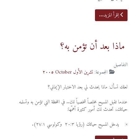
اِقرأ المزيد...
ماذا بعد أن تؤمن به؟
التفاصيل
المجموعة:
تشرين الأول October ٢٠٠٥
لعلك تسأل: ماذا يحدث لي بعد الاختبار الإيماني؟
عندما تقبل المسيح مخلصاً شخصياً لك.. في اللحظة التي تؤمن به وتسلمه
حياتك، تحدث لك أمور كثيرة أهمّها:
× يدخل المسيح حياتك (رؤيا ٢٠:٣ وكولوسي ٢٧:١).