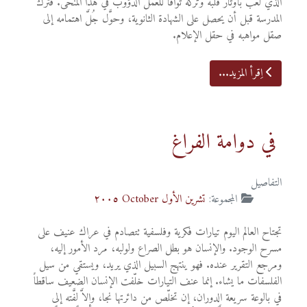
الذي لعب بأوتار قلبه وتركه توَّاقاً للعمل الدؤوب في هذا المنحى. فترك
المدرسة قبل أن يحصل على الشهادة الثانوية، وحوَّل جُلَّ اهتمامه إلى
صقل مواهبه في حقل الإعلام.
اِقرأ المزيد...
في دوامة الفراغ
التفاصيل
المجموعة:
تشرين الأول October ٢٠٠٥
تجتاح العالم اليوم تيارات فكرية وفلسفية تتصادم في عراك عنيف على
مسرح الوجود. والإنسان هو بطل الصراع ولولبه، مرد الأمور إليه،
ومرجع التقرير عنده. فهو ينتهج السبيل الذي يريد، ويستقي من سيل
الفلسفات ما يشاء. إنما عنف التيارات خلّفت الإنسان الضعيف ساقطاً
في بالوعة سريعة الدوران، إن تخلّص من دائرتها نجا، وإلاَّ لفَّته إلى