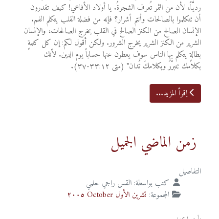
رديَّاً، لأن من الثمر تُعرف الشجرةُ. يا أولاد الأفاعي! كيف تقدرون
أن تتكلموا بالصالحات وأنتم أشرار؟ فإنه من فضلة القلب يتكلم الفم.
الإنسان الصالح من الكنز الصالح في القلب يخرج الصالحات، والإنسان
الشرير من الكنز الشرير يخرج الشرور. ولكن أقول لكم: إن كل كلمةٍ
بطالةٍ يتكلم بها الناس سوف يعطون عنها حساباً يوم الدين. لأنك
بكلامك تتبرّرُ وبكلامكَ تُدان" (متى ٣٣:١٢-٣٧).
اِقرأ المزيد...
زمن الماضي الجميل
التفاصيل
كتب بواسطة:
القس راجي حلمي
المجموعة:
تشرين الأول October ٢٠٠٥
يا سيدي،