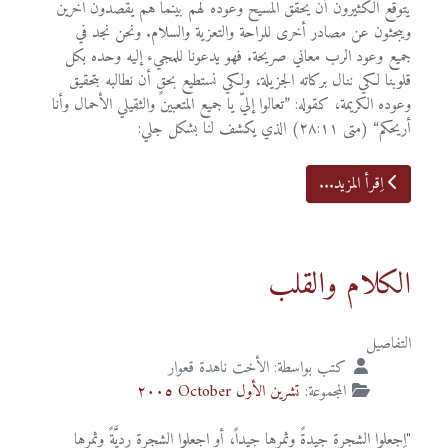
يتوقع الكثيرون أن يحقق المسيح وعوده لهم بينما هم يقصدون آخرين
ويبحثون عن مصادر أخرى للراحة والتعزية والسلام. ونحن نجد في
جميع وعود الرب معاني صريحة. فهو يدعونا للمجيء إليه وحده بكل
قلوبنا لكي ننال بركاته الجزيلة، ولكي نستطيع بحقٍ أن نطالبه بتحقيق
وعوده الكريمة، كقوله: ”تعالوا إليّ يا جميع المتعبين والثقيلي الأحمال وأنا
أريحكم“ (متى ٢٨:١١) الذي يكشف لنا بشكل جلي:
اِقرأ المزيد...
الكلام والقلب
التفاصيل
كتب بواسطة:
الأخت ناهدة قعوار
المجموعة:
تشرين الأول October ٢٠٠٥
"اِجعلوا الشجرة جيدةً وثمرها جيداً، أو اجعلوا الشجرة رديَّةً وثمرها