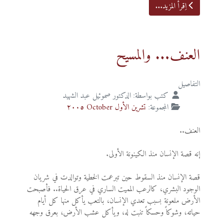
اِقرأ المزيد...
العنف... والمسيح
التفاصيل
كتب بواسطة:
الدكتور صموئيل عبد الشهيد
المجموعة:
تشرين الأول October ٢٠٠٥
العنف..
إنه قصة الإنسان منذ الكينونة الأولى.
قصة الإنسان منذ السقوط حين تبرعمت الخطية وتوالدت في شريان
الوجود البشري، كالرعب المميت الساري في عرق الحياة.. فأصبحت
الأرض ملعونة بسبب تعدي الإنسان، بالتعب يأكل منها كل أيام
حياته، وشوكاً وحسكاً تنبت له، ويأكل عشب الأرض، بعرق وجهه