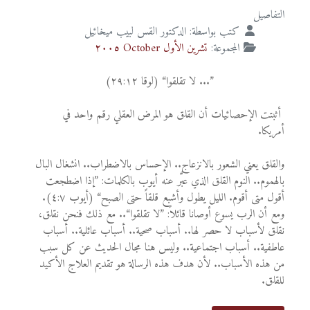
التفاصيل
كتب بواسطة:
الدكتور القس لبيب ميخائيل
المجموعة:
تشرين الأول October ٢٠٠٥
”... لا تقلقوا“ (لوقا ٢٩:١٢)
أثبتت الإحصائيات أن القلق هو المرض العقلي رقم واحد في
أمريكا.
والقلق يعني الشعور بالانزعاج.. الإحساس بالاضطراب.. انشغال البال
بالهموم.. النوم القلق الذي عبَّر عنه أيوب بالكلمات: ”إذا اضطجعت
أقول متى أقوم. الليل يطول وأشبع قلقاً حتى الصبح“ (أيوب ٤:٧).
ومع أن الرب يسوع أوصانا قائلاً: ”لا تقلقوا“.. مع ذلك فنحن نقلق،
نقلق لأسباب لا حصر لها.. أسباب صحية.. أسباب عائلية.. أسباب
عاطفية.. أسباب اجتماعية.. وليس هنا مجال الحديث عن كل سبب
من هذه الأسباب.. لأن هدف هذه الرسالة هو تقديم العلاج الأكيد
للقلق.