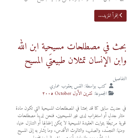
اِقرأ المزيد...
بحث في مصطلحات مسيحية ابن الله
وابن الإنسان تمثلان طبيعتَي المسيح
التفاصيل
كتب بواسطة:
القس يعقوب عماري
المجموعة:
تشرين الأول October ٢٠٠٥
في حديث سابق كنا قد بحثنا في المصطلحات المسيحية التي تكون مادة
مثار جدلٍ أو استغراب لدى غير المسيحيين. فنحن لدينا مصطلحات
قوية مرتبطة بثوابت العقيدة المسيحية لا يمكن إغفالها أو التنازل عنها،
ومنها: التجسّد، والصلب، والثالوث الأقدس، وما يُشار به إلى المسيح