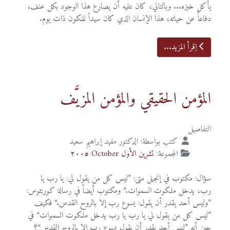
يأكل خبزه... وبالتالي، كان عليه أن يصارع هذا الوجود بكل عنف،
دفاعاً عن حياته، هذا الإنسان الذي كان سيداً للكون ذات يوم.
اِقرأ المزيد...
المؤمن الحقيقي والمؤمن المزيَّف
التفاصيل
كتب بواسطة:
الدكتور مفيد إبراهيم سعيد
المجموعة:
تشرين الأول October ٢٠٠٥
سؤال: مكتوب في إنجيل متى: ”ليس كل من يقول لي: يا رب يا
رب، يدخل ملكوت السموات.“ ومكتوب أيضاً في رسالة كورنثوس:
”وليس أحد يقدر أن يقول: يسوع رب إلا بالروح القدس.“ فكيف
”ليس كل من يقول لي يا رب يا رب يدخل ملكوت السموات“ في
حين أنه ”ليس أحد يقدر أن يقول يسوع رب إلا بالروح القدس“؟