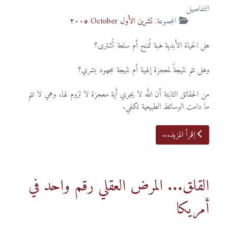
التفاصيل
المجموعة:
تشرين الأول October ٢٠٠٥
هل الحياة الأبدية هبة تُمنح أم سلعة تُشترى؟
وهل تتم نتيجةً لمعجزة إلهية أم نتيجة مجهود بشري؟
من الحقائق الثابتة أن الله لا يجري أية معجزة لا لزوم لها، وهي لا تتم
ما دامت الوسائط الطبيعية تكفي.
اِقرأ المزيد...
القلق... المرض العقلي رقم واحد في
أمريكا