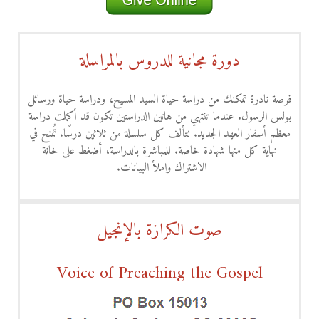
دورة مجانية للدروس بالمراسلة
فرصة نادرة تمكنك من دراسة حياة السيد المسيح، ودراسة حياة ورسائل
بولس الرسول. عندما تنتهي من هاتين الدراستين تكون قد أكملت دراسة
معظم أسفار العهد الجديد. تتألف كل سلسلة من ثلاثين درسًا. تُمنح في
نهاية كل منها شهادة خاصة. للمباشرة بالدراسة، أضغط على خانة
الاشتراك واملأ البيانات.
صوت الكرازة بالإنجيل
Voice of Preaching the Gospel