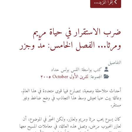
اِقرأ المزيد...
ضرب الاستقرار في حياة مريم
ومرثا... الفصل الخامس: مدٌّ وجزر
التفاصيل
كتب بواسطة:
القس بولس حداد
المجموعة:
تشرين الأول October ٢٠٠٥
أحداث متلاحقة وصعبة، تتصارع فيها قوى متعددة في هذا العالم.
وعائلة بيت عنيا تعيش وسط هذا التجاذب في وضع ضاغط وغير
مستقر.
كان يسوع يحب مرثا ومريم ولعازر. ولكن المحيّر في الموضوع، أن
لعازر المحبوب مرض. وتصل هذه العائلة، في معاملات المسيح معها