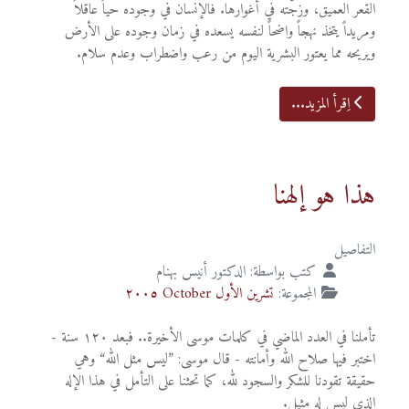
القعر العميق، وزجَّته في أغوارها. فالإنسان في وجوده حياً عاقلاً
ومريداً يتخذ نهجاً واضحاً لنفسه يسعده في زمان وجوده على الأرض
ويريحه مما يعتور البشرية اليوم من رعب واضطراب وعدم سلام.
اِقرأ المزيد...
هذا هو إلهنا
التفاصيل
كتب بواسطة:
الدكتور أنيس بهنام
المجموعة:
تشرين الأول October ٢٠٠٥
تأملنا في العدد الماضي في كلمات موسى الأخيرة.. فبعد ١٢٠ سنة -
اختبر فيها صلاح الله وأمانته - قال موسى: ”ليس مثل الله“ وهي
حقيقة تقودنا للشكر والسجود لله، كما تحثنا على التأمل في هذا الإله
الذي ليس له مثيل.