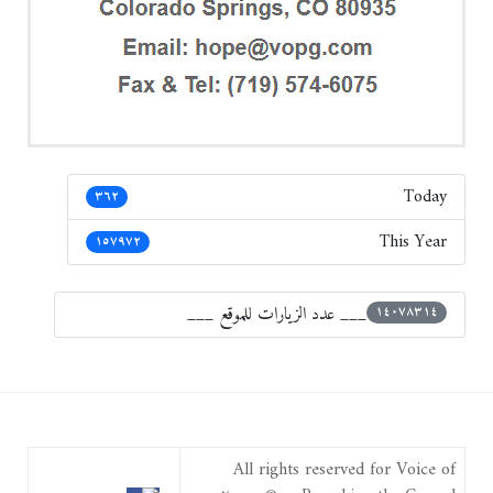
Today
٣٦٢
This Year
١٥٧٩٧٢
___ عدد الزيارات للموقع ___
١٤٠٧٨٣١٤
All rights reserved for Voice of