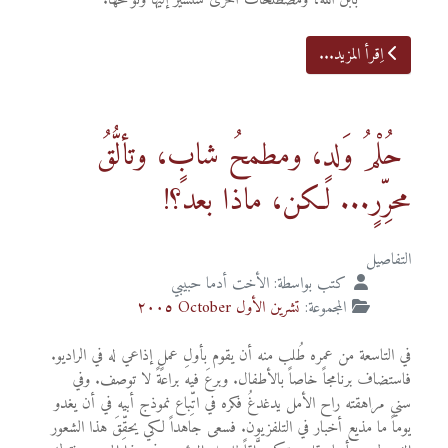
بابن الله، ومصطلحات أخرى سنشير إليها ونوضحها.
اِقرأ المزيد...
حُلْمُ وَلدٍ، ومطمحُ شابٍ، وتألُّقُ
محرِّرٍ... لكن، ماذا بعد؟!
التفاصيل
كتب بواسطة:
الأخت أدما حبيبي
المجموعة:
تشرين الأول October ٢٠٠٥
في التاسعة من عمره طُلب منه أن يقوم بأولِ عملٍ إذاعي له في الراديو.
فاستضاف برنامجاً خاصاً بالأطفال. وبرعَ فيه براعةً لا توصف. وفي
سني مراهقته راح الأمل يدغدغُ فكره في اتِّباع نموذج أبيه في أن يغدو
يوماً ما مذيع أخبار في التلفزيون. فسعى جاهداً لكي يحقِّقَ هذا الشعور