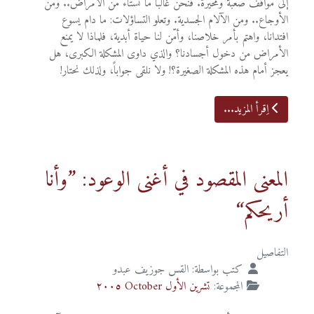
إلى مواقف صعبة ومحيّرة. فنحن غالباً ما نستاء من الأمراض.. ومن
الأوجاع.. ومن الآلام الجسدية. وتعلو التساؤلات: ما دام يسوع
افتدانا، واهتم بأمر خلاصنا، وأمّن لنا حياة أبدية، فلماذا لا يمنع
الأمراض من دخول أجسادنا؟ والذي داوى المشكلة الكبرى، هل
يعجز أمام هذه المشكلة الصغيرة؟! ولا نلقى جواباً، ولذلك نحتار!
اِقرأ المزيد...
المعنى المقصود في أغنى الوعود: ”وأنا
أريحكم“
التفاصيل
كتب بواسطة:
القس جوزيف عبدو
المجموعة:
تشرين الأول October ٢٠٠٥