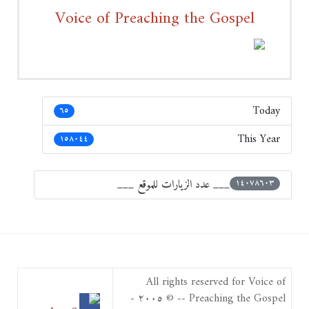
Voice of Preaching the Gospel
Today
٦٥
This Year
١٥٨٠٤٤
___ عدد الزيارات للموقع ___
١٤٠٧٨٦٠٣
All rights reserved for Voice of
Preaching the Gospel -- © ٢٠٠٥ -