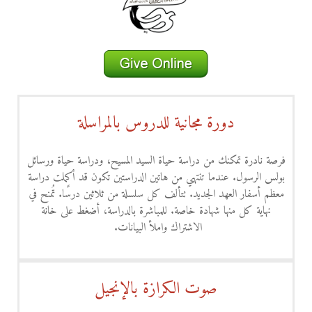
دورة مجانية للدروس بالمراسلة
فرصة نادرة تمكنك من دراسة حياة السيد المسيح، ودراسة حياة ورسائل
بولس الرسول. عندما تنتهي من هاتين الدراستين تكون قد أكملت دراسة
معظم أسفار العهد الجديد. تتألف كل سلسلة من ثلاثين درسًا. تُمنح في
نهاية كل منها شهادة خاصة. للمباشرة بالدراسة، أضغط على خانة
الاشتراك واملأ البيانات.
صوت الكرازة بالإنجيل