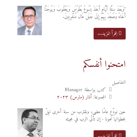
"وَبَعْدَ سِتَّةِ أَيَّامٍ أَخَذَ يَسُوعُ بُطْرُسَ وَيَعْقُوبَ وَيُوحَنَّا
أَخَاهُ وَصَعِدَ بِهِمْ إِلَى جَبَل عَال مُنْفَرِدِينَ.
اِقرأ المزيد...
امتحنوا أنفسكم
التفاصيل
كتب بواسطة:
Manager
المجموعة:
أذار (مارس) ٢٠٢٣
حين نودِّع عامًا مضى، ونقترب من سنة أخرى تهِلّ
بخطواتها نحونا - إن تأنّى الرب في مجيئه
اِقرأ المزيد...