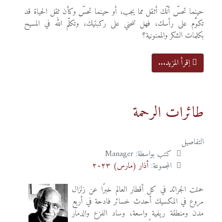
حينما تحسّ أنّك أثقل مما يجب، أو حينما تحسّ وكأن ثقل الحياة قد
تكوَّم على رأسك، فهل تنحني على ركبتيك، وتكلّم الله في المسيح
بكلمات الشكر والممنونية؟
اِقرأ المزيد...
طائرات الرحمة
التفاصيل
كتب بواسطة:
Manager
المجموعة:
أذار (مارس) ٢٠٢٣
حملت الجرائد في كل أقطار العالم خبرًا عن زلزال
مروع في المكسيك أحدث خسائر فادحة في أربع
مدن ومنطقة ريفية واسعة، وساد الفزع والدمار