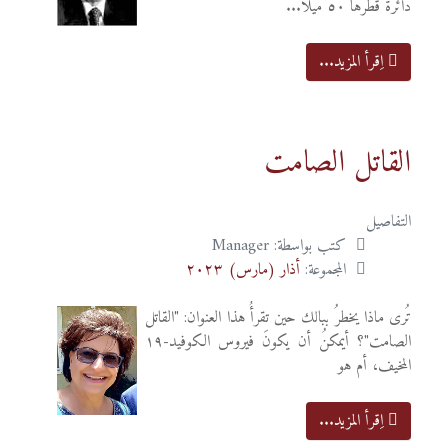
دائرة قطرها ٥٠ ميلاً...
اِقرأ المزيد...
القاتل الصامت
التفاصيل
كتب بواسطة:
Manager
المجموعة:
أذار (مارس) ٢٠٢٣
تُرى ماذا يخطرُ ببالك حين تقرأُ هذا العنوان: "القاتل
الصامت"؟ أيمكنُ أن يكونَ فيروس الكوفيد-١٩
المخيف، أم هو
اِقرأ المزيد...