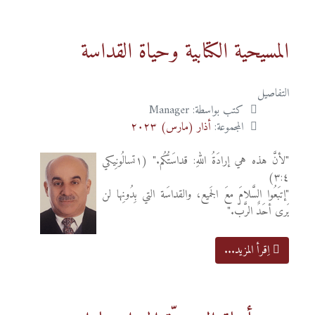
المسيحية الكتابية وحياة القداسة
التفاصيل
كتب بواسطة:
Manager
المجموعة:
أذار (مارس) ٢٠٢٣
"لأنَّ هذه هي إرادَةُ اللهِ: قداسَتُكُم." (١تسالُونِيكي
٣:٤)
"إتبَعُوا السَّلامَ معَ الجَميع، والقداسَة التي بِدُونِها لن
يَرى أحَدٌ الرَّبّ."
اِقرأ المزيد...