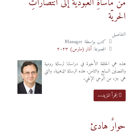
من مأساةِ العبوديّة إلى انتصاراتِ
الحريّة
التفاصيل
كتب بواسطة:
Manager
المجموعة:
أذار (مارس) ٢٠٢٣
هذه هي الحلقة الأخيرة في دراستنا لرسالة رومية
والفصلَين السابع والثامن. هذه الرسالة الذهبية، والتي
هي جزء من الوحي الإلهي،
اِقرأ المزيد...
حوارٌ هادئ