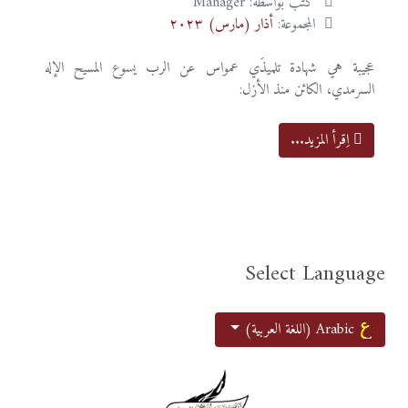
كتب بواسطة:
Manager
المجموعة:
أذار (مارس) ٢٠٢٣
عجيبة هي شهادة تلميذَي عمواس عن الرب يسوع المسيح الإله
السرمدي، الكائن منذ الأزل:
اِقرأ المزيد...
Select Language
اختر لغتك
Arabic (اللغة العربية)