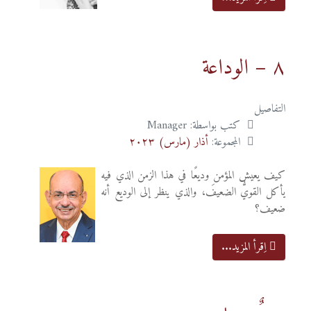
٨ – الوداعة
التفاصيل
كتب بواسطة:
Manager
المجموعة:
أذار (مارس) ٢٠٢٣
كيف يعيش المؤمن وديعًا في هذا الزمن الذي فيه
يأكل القويُّ الضعيفَ، والذي ينظر إلى الوديع أنه
ضعيف؟
اِقرأ المزيد...