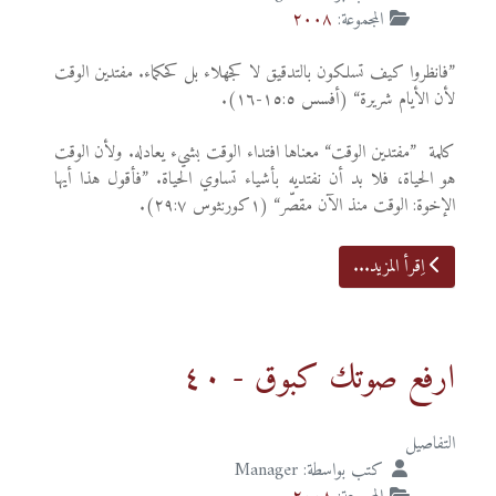
المجموعة:
٢٠٠٨
”فانظروا كيف تسلكون بالتدقيق لا كجهلاء بل كحكماء. مفتدين الوقت
لأن الأيام شريرة“ (أفسس ١٥:٥-١٦).
كلمة ”مفتدين الوقت“ معناها افتداء الوقت بشيء يعادله. ولأن الوقت
هو الحياة، فلا بد أن نفتديه بأشياء تساوي الحياة. ”فأقول هذا أيها
الإخوة: الوقت منذ الآن مقصّر“ (١كورنثوس ٢٩:٧).
اِقرأ المزيد...
ارفع صوتك كبوق - ٤٠
التفاصيل
كتب بواسطة:
Manager