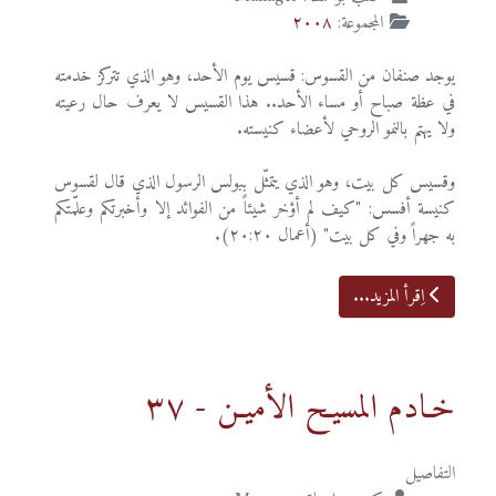
المجموعة:
٢٠٠٨
يوجد صنفان من القسوس: قسيس يوم الأحد، وهو الذي تتركز خدمته
في عظة صباح أو مساء الأحد.. هذا القسيس لا يعرف حال رعيته
ولا يهتم بالنمو الروحي لأعضاء كنيسته.
وقسيس كل بيت، وهو الذي يتمثّل ببولس الرسول الذي قال لقسوس
كنيسة أفسس: "كيف لم أؤخر شيئاً من الفوائد إلا وأخبرتكم وعلّمتكم
به جهراً وفي كل بيت" (أعمال ٢٠:٢٠).
اِقرأ المزيد...
خـادم المسيـح الأميـن - ٣٧
التفاصيل