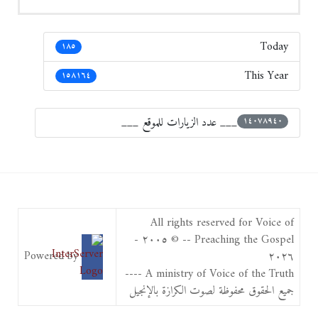
Today
١٨٥
This Year
١٥٨١٦٤
___ عدد الزيارات للموقع ___
١٤٠٧٨٩٤٠
All rights reserved for Voice of
Preaching the Gospel -- © ٢٠٠٥ -
Powered by
٢٠٢٦
A ministry of Voice of the Truth ----
جميع الحقوق محفوظة لصوت الكرازة بالإنجيل