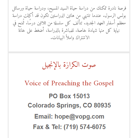
فرصة نادرة تمكنك من دراسة حياة السيد المسيح، ودراسة حياة ورسائل
بولس الرسول. عندما تنتهي من هاتين الدراستين تكون قد أكملت دراسة
معظم أسفار العهد الجديد. تتألف كل سلسلة من ثلاثين درسًا. تُمنح في
نهاية كل منها شهادة خاصة. للمباشرة بالدراسة، أضغط على خانة
الاشتراك واملأ البيانات.
صوت الكرازة بالإنجيل
Voice of Preaching the Gospel