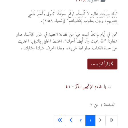
المجموعة:
٢٠٠٨
”نَادِ بِصَوْتٍ عَال. لاَ تُمْسِكْ. اِرْفَعْ صَوْتَكَ كَبُوق وَأَخْبِرْ شَعْبِي
بِتَعَدِّيهِمْ، وَبَيْتَ يَعْقُوبَ بِخَطَايَاهُمْ“ (إشعياء ١:٥٨).
نحن في أيام لم نعدْ نسمع فيها عن فظاعة الخطية في منابر كنائسنا. صار
شعارنا: ”الله يحبك وأنا أيضاً أحبك“. اختلط الحابل بالنابل، الحديث
عن حياة القداسة صار لغة غريبة.. ولهذا انحرف شباننا وشاباتنا..
اِقرأ المزيد...
يا خادم الإنجيل: اذكر - ٤١
الصفحة ١ من ٢
٢
١