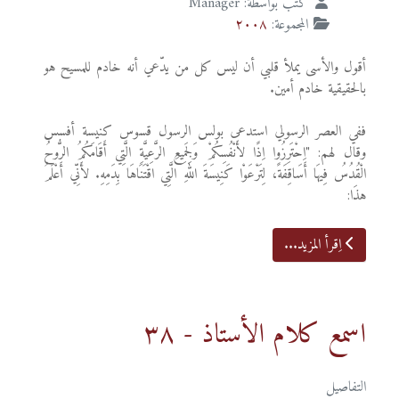
كتب بواسطة:
Manager
المجموعة:
٢٠٠٨
أقول والأسى يملأ قلبي أن ليس كل من يدّعي أنه خادم للمسيح هو
بالحقيقية خادم أمين.
ففي العصر الرسولي استدعى بولس الرسول قسوس كنيسة أفسس
وقال لهم: "اِحْتَرِزُوا اِذًا لأَنْفُسِكُمْ وَلِجَمِيعِ الرَّعِيَّةِ الَّتِي أَقَامَكُمُ الرُّوحُ
الْقُدُسُ فِيهَا أَسَاقِفَةً، لِتَرْعَوْا كَنِيسَةَ اللهِ الَّتِي اقْتَنَاهَا بِدَمِهِ. لأَنِّي أَعْلَمُ
هذَا:
اِقرأ المزيد...
اسمع كلام الأستاذ - ٣٨
التفاصيل