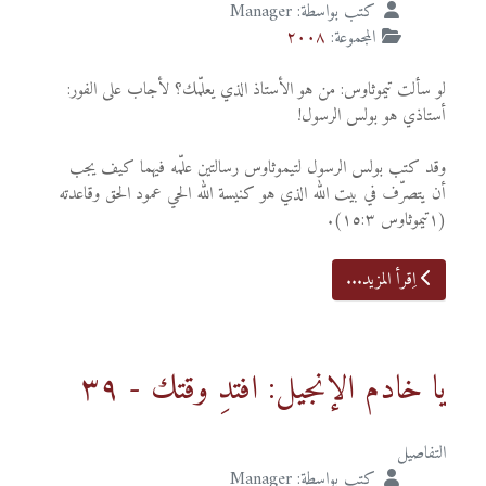
كتب بواسطة:
Manager
المجموعة:
٢٠٠٨
لو سألت تيموثاوس: من هو الأستاذ الذي يعلّمك؟ لأجاب على الفور:
أستاذي هو بولس الرسول!
وقد كتب بولس الرسول لتيموثاوس رسالتين علّمه فيهما كيف يجب
أن يتصرّف في بيت الله الذي هو كنيسة الله الحي عمود الحق وقاعدته
(١تيموثاوس ١٥:٣).
اِقرأ المزيد...
يا خادم الإنجيل: افتدِ وقتك - ٣٩
التفاصيل
كتب بواسطة:
Manager