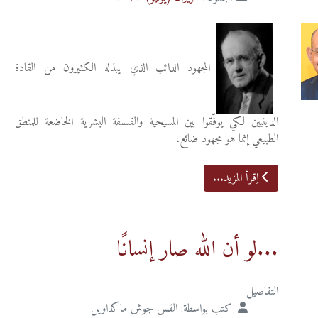
المجهود الدائب الذي يبذله الكثيرون من القادة
الدينيين لكي يوفّقوا بين المسيحية والفلسفة البشرية الخاضعة للمنطق
الطبيعي إنما هو مجهود ضائع،
اِقرأ المزيد...
...لو أن الله صار إنسانًا
التفاصيل
كتب بواسطة:
القس جوش ماكداويل