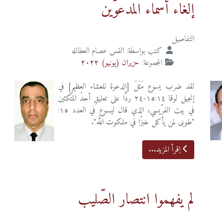
إلغاء أسماء المدعوّين
التفاصيل
كتب بواسطة:
القس عصام العطالله
المجموعة:
حزيران (يونيو) ٢٠٢٢
لقد ضرب يسوع مَثَلَ [الدعوة للعشاء العظيم] في
إنجيل لوقا ١٥:١٤-٢٤ ردًّا على تعليقِ أحدُ المتّكئين
في بيت الفرّيسي، الذي قال ليسوع في العدد ١٥:
"طوبى لمن يأكل خبزًا في ملكوت الله".
اِقرأ المزيد...
لم يفهموا انتصار الصّليب