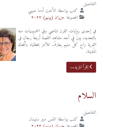
التفاصيل
كتب بواسطة:
الأخت أدما حبيبي
المجموعة:
حزيران (يونيو) ٢٠٢٢
في إحدى روايات القرن الماضي وفي الخمسينيات منه
بالتحديد، يبرزُ في أحد مشاهد القصة أربعةُ رجالٍ في
القرية راح كلٌّ منهم يعترفُ للآخر بخطاياه وأفعاله
المُشينة.
اِقرأ المزيد...
السلام
التفاصيل
كتب بواسطة:
القس منير سليمان
المجموعة:
حزيران (يونيو) ٢٠٢٢