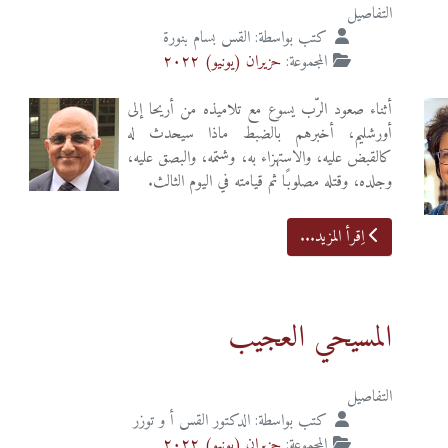
التفاصيل
كتب بواسطة:
القس بسام بنورة
المجموعة:
حزيران (يونيو) ٢٠٢٢
أثناء صعود الرّب يسوع مع تلاميذه من أريحا إلى
أورشليم، أخبرهم بالضبط ماذا سيحدث له
كالقبض عليه، والاستهزاء به، وشتمه، والبصق عليه،
وجلده، وقتله مصلوبًا ثم قيامته في اليوم الثالث.
اِقرأ المزيد...
المسيحي العجيب
التفاصيل
كتب بواسطة:
الدكتور القس أ و توزر
المجموعة:
حزيران (يونيو) ٢٠٢٢