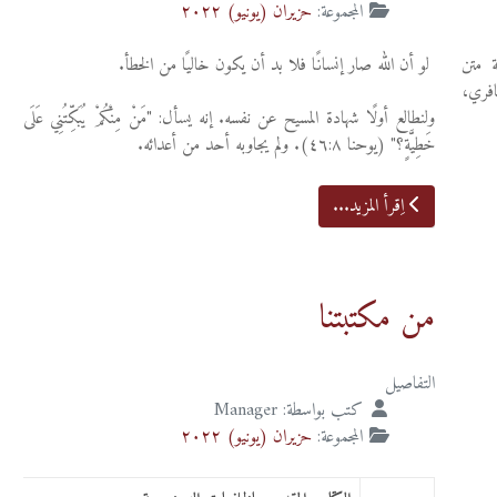
المجموعة:
حزيران (يونيو) ٢٠٢٢
 متن
لو أن الله صار إنسانًا فلا بد أن يكون خاليًا من الخطأ.
افري،
ولنطالع أولًا شهادة المسيح عن نفسه. إنه يسأل: "مَنْ مِنْكُمْ يُبَكِّتُنِي عَلَى
خَطِيَّةٍ؟" (يوحنا ٤٦:٨). ولم يجاوبه أحد من أعدائه.
اِقرأ المزيد...
من مكتبتنا
التفاصيل
كتب بواسطة:
Manager
المجموعة:
حزيران (يونيو) ٢٠٢٢