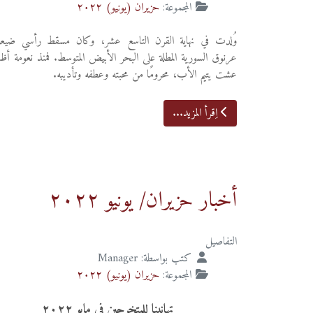
المجموعة:
حزيران (يونيو) ٢٠٢٢
وُلدت في نهاية القرن التاسع عشر، وكان مسقط رأسي ضيعة
عرنوق السورية المطلة على البحر الأبيض المتوسط. فمنذ نعومة أظ
عشت يتيم الأب، محرومًا من محبته وعطفه وتأديبه.
اِقرأ المزيد...
أخبار حزيران/ يونيو ٢٠٢٢
التفاصيل
كتب بواسطة:
Manager
المجموعة:
حزيران (يونيو) ٢٠٢٢
تهانينا للمتخرجين في مايو ٢٠٢٢