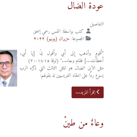
عودة الضال
التفاصيل
كتب بواسطة:
القس رسمي إسحق
المجموعة:
حزيران (يونيو) ٢٠٢٢
"أَقوم وأذهب إِلى أَبي وأَقول لهُ: [يا أَبي،
أَخطأْت...] فقام وجاء..." (لوقا ١٨:١٥-٢٠)
مثل الابن الضال هو المثل الثالث التي ذكره الرب
يسوع ردًّا على انتقاد الفريسيين له بقولهم:
اِقرأ المزيد...
وعاءٌ من طينْ