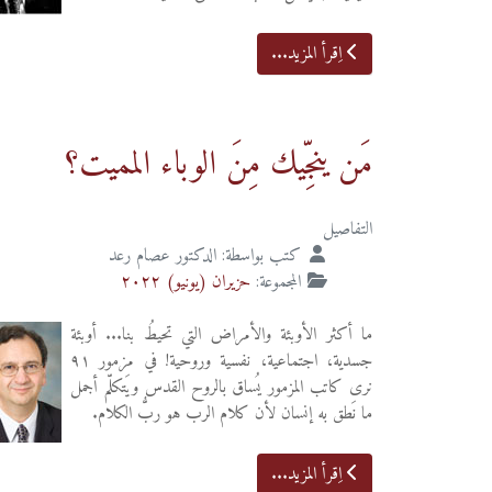
اِقرأ المزيد...
مَن ينجِّيك مِنَ الوباء المميت؟
التفاصيل
كتب بواسطة:
الدكتور عصام رعد
المجموعة:
حزيران (يونيو) ٢٠٢٢
ما أكثر الأوبئة والأمراض التي تحيطُ بنا... أوبئة
جسدية، اجتماعية، نفسية وروحية! في مزمور ٩١
نرى كاتب المزمور يُساق بالروح القدس ويَتكلّم أجمل
ما نَطق به إنسان لأن كلام الرب هو ربُّ الكلام.
اِقرأ المزيد...