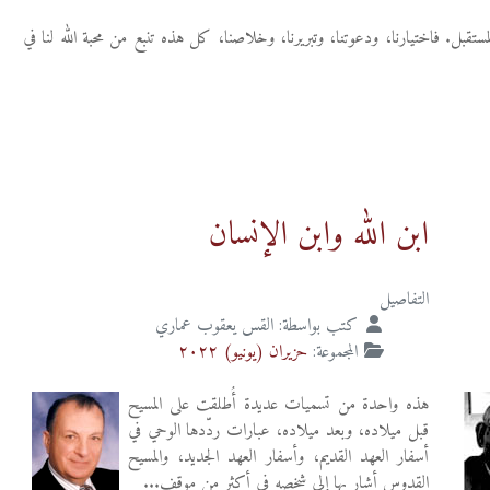
مستقبل. فاختيارنا، ودعوتنا، وتبريرنا، وخلاصنا، كل هذه تنبع من محبة الله لنا في
ابن الله وابن الإنسان
التفاصيل
كتب بواسطة:
القس يعقوب عماري
المجموعة:
حزيران (يونيو) ٢٠٢٢
هذه واحدة من تسميات عديدة أُطلقت على المسيح
قبل ميلاده، وبعد ميلاده، عبارات ردّدها الوحي في
أسفار العهد القديم، وأسفار العهد الجديد، والمسيح
القدوس أشار بها إلى شخصه في أكثر من موقف...