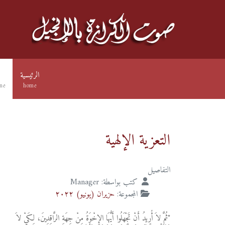
الرئيسية
ne
home
التعزية الإلهية
التفاصيل
كتب بواسطة:
Manager
المجموعة:
حزيران (يونيو) ٢٠٢٢
"ثُمَّ لاَ أُرِيدُ أَنْ تَجْهَلُوا أَيُّهَا الإِخْوَةُ مِنْ جِهَةِ الرَّاقِدِينَ، لِكَيْ لاَ