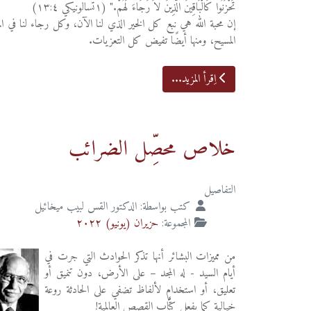
تَحْزَنُوا كَالْبَاقِينَ الَّذِينَ لاَ رَجَاءَ لَهُمْ." (١تسالونيكي ١٣:٤)
إن محبة الله هي نبع كل الخير الذي لنا الآن، وكل رجاء لنا في ال
المسيح، ومنها أيضًا تفيض كل التعزيات.
اِقرأ المزيد...
خلاص محصِّل الضرائب
التفاصيل
كتب بواسطة:
الدكتور القس لبيب ميخائيل
المجموعة:
حزيران (يونيو) ٢٠٢٢
من مميزات البشائر أنها تذكر الحوادث التي جرت في
أيام السيد - له المجد – على الأرض، دون تنميق أو
تعليق، أو استخدامٍ لألفاظ تضفي على الحادثة روعة
خيالية كما يفعل كتَّاب القصص العالمية!