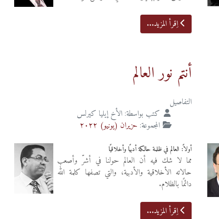
اِقرأ المزيد...
أنتم نور العالم
التفاصيل
كتب بواسطة:
الأخ إيليا كيرلس
المجموعة:
حزيران (يونيو) ٢٠٢٢
أولاً: العالم في ظلمة حالكة أدبيًا وأخلاقيًا
مما لا شك فيه أن العالم حولنا في أشرّ وأصعب
حالاته الأخلاقية والأدبية، والتي تصفها كلمة الله
دائمًا بالظلام.
اِقرأ المزيد...